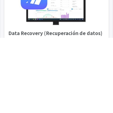
Data Recovery (Recuperación de datos)
FusionSolar
00:10
8
0
Troubleshooting
View all