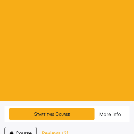
Start this Course
More info
Course
Reviews (2)