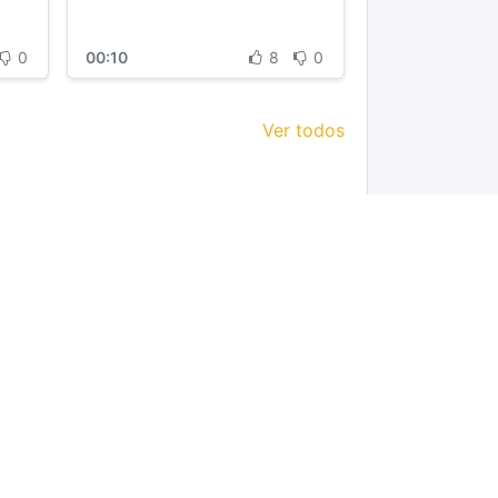
datos) FusionSolar
0
00:10
8
0
Ver todos