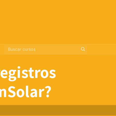
egistros
onSolar?