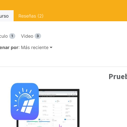
urso
Reseñas (2)
culo
Video
1
3
enar por
: Más reciente
Prue