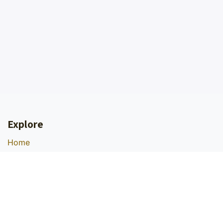
Explore
Home
Portal de Socios
Portal de Soporte
Privacy
Solutions