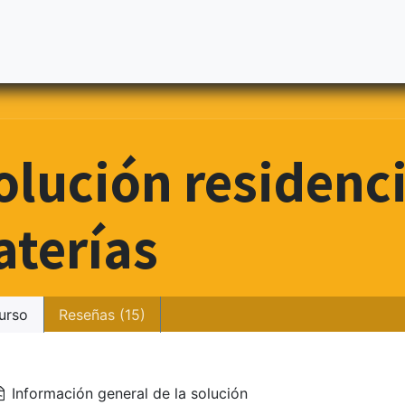
S
Nuestros Socios
Casos de Éxito
Tableros
Cursos
olución residenci
aterías
urso
Reseñas (15)
Información general de la solución