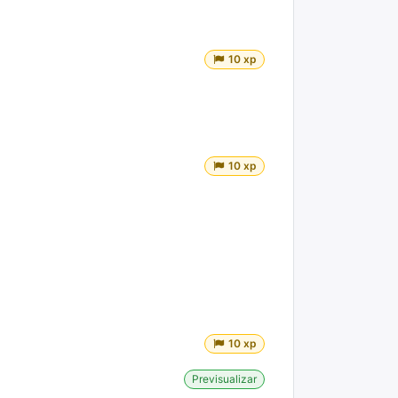
10 xp
10 xp
10 xp
Previsualizar